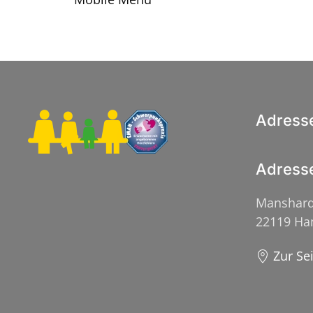
Adress
Adress
Manshard
22119 H
Zur Se