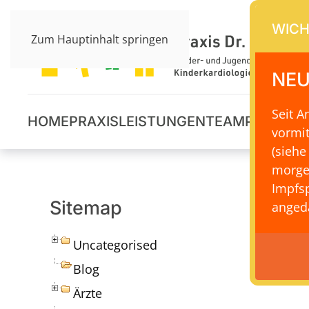
WICH
Zum Hauptinhalt springen
NEU
Seit 
HOME
PRAXIS
LEISTUNGEN
TEAM
PRAXISS
vormi
(siehe
morge
Impfsp
Sitemap
angeda
Uncategorised
Blog
Ärzte