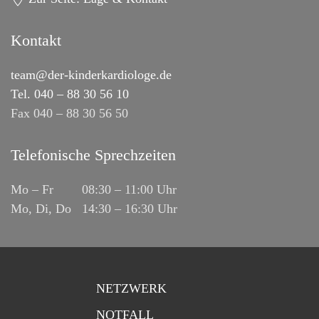
Kontakt
team@der-kinderkardiologe.de
Tel. 040 – 88 30 56 10
Fax 040 – 88 30 56 50
Telefonische Sprechzeiten
Mo – Fr 08:30 – 11:00 Uhr
Mo, Di, Do 14:30 – 16:30 Uhr
NETZWERK
NOTFALL