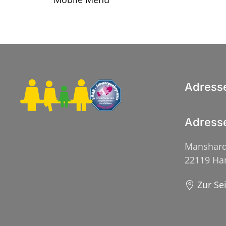
Adress
Adress
Manshard
22119 H
Zur Se