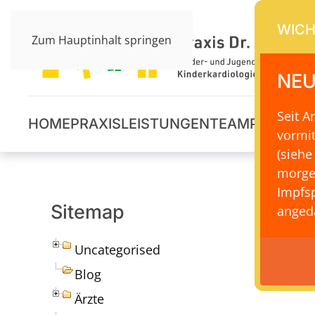
WICH
Zum Hauptinhalt springen
NEU
Seit 
HOME
PRAXIS
LEISTUNGEN
TEAM
PRAXISS
vormi
(siehe
morge
Impfsp
Sitemap
angeda
Uncategorised
Blog
Ärzte