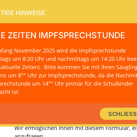
TIGE HINWEISE
E ZEITEN IMPFSPRECHSTUNDE
Anfang November 2025 wird die Impfsprechstunde
ERVICE
KONTAKT & LAGE
ttags um 8:20 Uhr und nachmittags um 14:20 Uhr be
 aktuelle Zeiten)
. Bitte kommen Sie mit Ihren Säuglin
ns um 8°° Uhr zur Impfsprechstunde, da die Nachmit
rechstunde um 14°° Uhr primär für die Schulkinder
ormular für Termine zur Herz-Unt
cht ist.
Sie möchten einen Praxis-Termin für eine Herz
SCHLIES
Wir ermöglichen Ihnen mit diesem Formular, e
anzufragen.