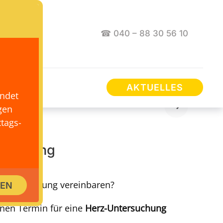
☎ 040 – 88 30 56 10
AKTUELLES
endet
gen
tags-
ersuchung
-Untersuchung vereinbaren?
SEN
inen Termin für eine
Herz-Untersuchung