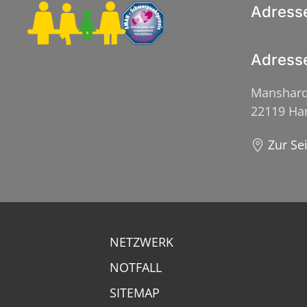
Adress
Adress
Manshard
22119 H
Zur Se
NETZWERK
NOTFALL
SITEMAP