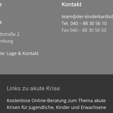
e
Kontakt
team@der-kinderkardio
e
Tel. 040 – 88 30 56 10
Fax 040 – 88 30 56 50
tstraße 2
amburg
ite: Lage & Kontakt
Links zu akute Krise
Kostenlose Online-Beratung zum Thema akute
Krisen für Jugendliche, Kinder und Erwachsene