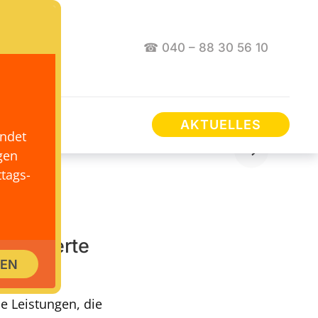
☎ 040 – 88 30 56 10
AKTUELLES
endet
gen
tags-
hneiderte
SEN
des
e Leistungen, die