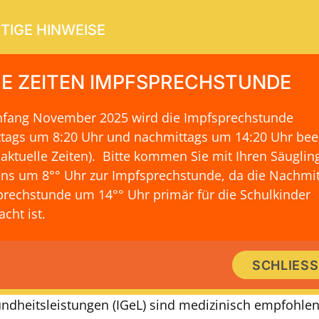
TIGE HINWEISE
E ZEITEN IMPFSPRECHSTUNDE
Anfang November 2025 wird die Impfsprechstunde
ERVICE
KONTAKT & LAGE
ttags um 8:20 Uhr und nachmittags um 14:20 Uhr be
 aktuelle Zeiten)
. Bitte kommen Sie mit Ihren Säuglin
ns um 8°° Uhr zur Impfsprechstunde, da die Nachmit
rechstunde um 14°° Uhr primär für die Schulkinder
INDIVIDUELLE GESUNDHEITSLEISTUNGEN (IGEL)
cht ist.
che Gesundheitsangebote: Maßgesc
SCHLIES
istungen für die Vorsorge Ihres Kin
undheitsleistungen (IGeL) sind medizinisch empfohlen